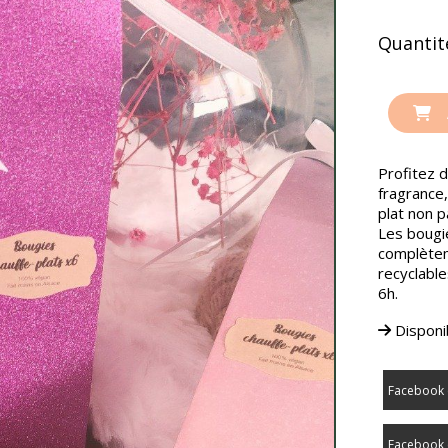
Quantité
Profitez d
fragrance
plat non 
Les bougie
complètem
recyclable
6h.
Disponib
Facebook 
Facebook 