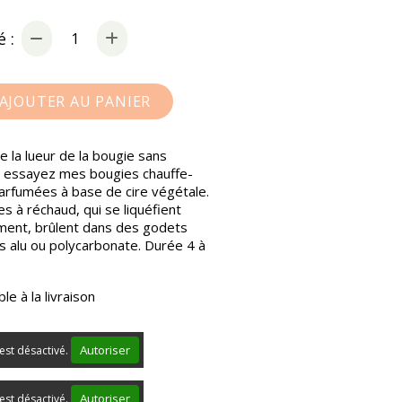
 :
AJOUTER AU PANIER
e la lueur de la bougie sans
, essayez mes bougies chauffe-
parfumées à base de cire végétale.
s à réchaud, qui se liquéfient
ent, brûlent dans des godets
s alu ou polycarbonate. Durée 4 à
le à la livraison
Autoriser
est désactivé.
Autoriser
est désactivé.