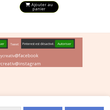
Ajouter au
panier
ser
Autoriser
Pinterest est désactivé.
Tweet
@facebook
ycreativ
creativ@instagram