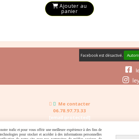
Ajouter au
panier
Autori
Facebook est désactivé.

le

ley


Me contacter
06.78.97.73.33
[email protected]
otre trafic et pour vous offrir une meilleure expérience à des fins de
Autoriser
Facebook est désactivé.
s technologies pour stocker et accéder à des informations personnelles