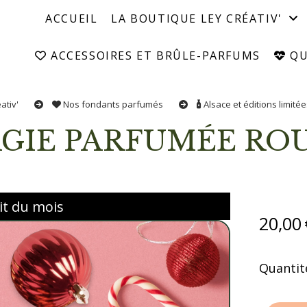
ACCUEIL
LA BOUTIQUE LEY CRÉATIV'
ACCESSOIRES ET BRÛLE-PARFUMS
QUI
ativ'
Nos fondants parfumés
Alsace et éditions limité
AGIE PARFUMÉE RO
t du mois
20,00
Quantité