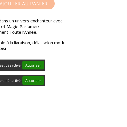
AJOUTER AU PANIER
dans un univers enchanteur avec
fret Magie Parfumée
ent Toute l'Année.
le à la livraison, délai selon mode
oisi
Autoriser
est désactivé.
Autoriser
est désactivé.