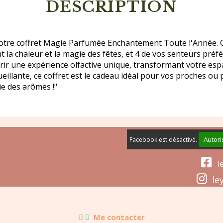
DESCRIPTION
otre coffret Magie Parfumée Enchantement Toute l'Année. C
 la chaleur et la magie des fêtes, et 4 de vos senteurs préf
r une expérience olfactive unique, transformant votre espac
llante, ce coffret est le cadeau idéal pour vos proches ou p
ie des arômes !"
Autori
Facebook est désactivé.

le

ley


Me contacter