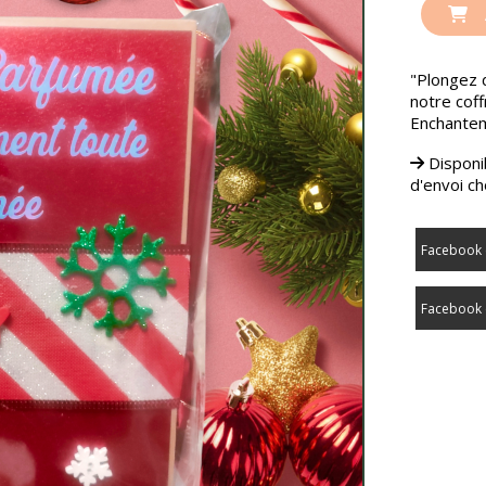
"Plongez 
notre cof
Enchantem
Disponib
d'envoi ch
Facebook 
Facebook 