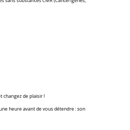
ties sans substances CMR (Cancérigènes,
t changez de plaisir !
 une heure avant de vous détendre : son