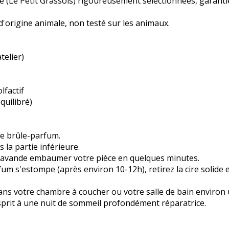
e (Le Petit Grassois) rigoureusement sélectionnées, garan
d'origine animale, non testé sur les animaux.
telier)
lfactif
quilibré)
re brûle-parfum.
la partie inférieure.
la lavande embaumer votre pièce en quelques minutes.
fum s'estompe (après environ 10-12h), retirez la cire solide e
 dans votre chambre à coucher ou votre salle de bain environ
'esprit à une nuit de sommeil profondément réparatrice.