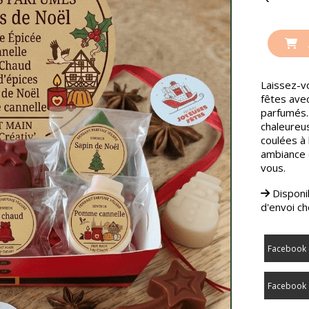
Laissez-v
fêtes ave
parfumés.
chaleureus
coulées à 
ambiance 
vous.
Disponib
d'envoi ch
Facebook 
Facebook 