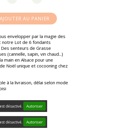
AJOUTER AU PANIER
ous envelopper par la magie des
c notre Lot de 6 fondants
 Des senteurs de Grasse
es (cannelle, sapin, vin chaud...)
la main en Alsace pour une
de Noël unique et cocooning chez
le à la livraison, délai selon mode
oisi
Autoriser
est désactivé.
Autoriser
est désactivé.