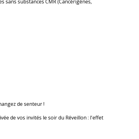
ties sans substances CMR (Cancérigènes,
changez de senteur !
e de vos invités le soir du Réveillon : l'effet