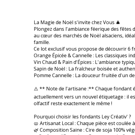
La Magie de Noël s'invite chez Vous 🎄
Plongez dans l'ambiance féerique des fêtes d
au cœur des marchés de Noël alsaciens, idéal
famille.
Ce lot exclusif vous propose de découvrir 6 
Orange Épicée & Cannelle : Les classiques i
Vin Chaud & Pain d'Épices : L'ambiance typiqu
Sapin de Noël : La fraîcheur boisée et authe
Pomme Cannelle : La douceur fruitée d'un des
⚠️ ** Note de l'artisane :** Chaque fondant é
actuellement vers un nouvel étiquetage : il e
olfactif reste exactement le même !
Pourquoi choisir les fondants Ley Créativ' ?
🥨 Artisanat Local : Chaque pièce est coulée 
🌿 Composition Saine : Cire de soja 100% vég