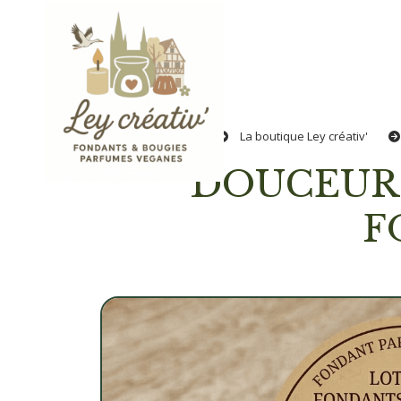
Panneau de gestion des cookies
Accueil
La boutique Ley créativ'
DOUCEURS D'HIVER COFFRET (LOT DE 6
F